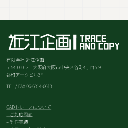
有限会社 近江企画
〒540-0012 大阪府大阪市中央区谷町4丁目5-9
谷町アークビル3F
TEL / FAX 06-6314-6613
CADトレースについて
– ご対応図面
– 制作実績