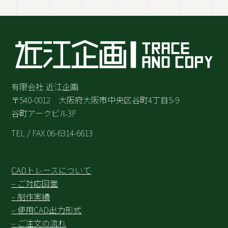
有限会社 近江企画
〒540-0012 大阪府大阪市中央区谷町4丁目5-9
谷町アークビル3F
TEL / FAX 06-6314-6613
CADトレースについて
– ご対応図面
– 制作実績
– 使用CAD出力形式
– ご注文の流れ